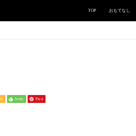
TOP
おもてなし
SS
feedly
Pin it