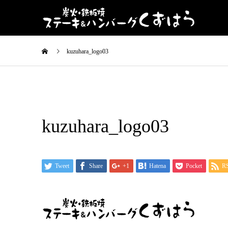
kuzuhara_logo03
kuzuhara_logo03
Tweet
Share
+1
Hatena
Pocket
R