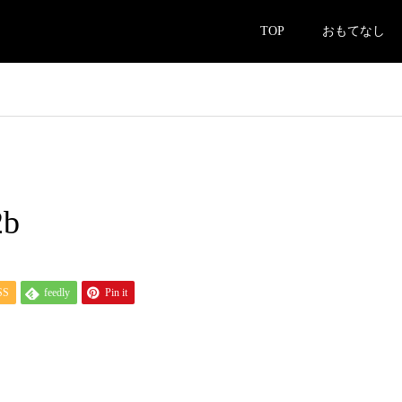
TOP
おもてなし
2b
SS
feedly
Pin it