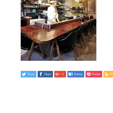
Tweet
Share
+1
Hatena
Pocket
R