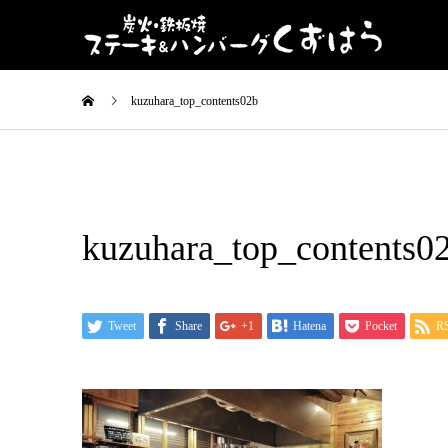
kuzuhara_top_contents02b
kuzuhara_top_contents0
Tweet
Share
+1
Hatena
Pocket
R