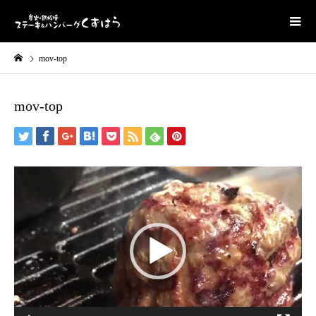
mov-top
mov-top
動
画
プ
レ
ー
ヤ
ー